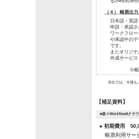
る24時間36
（４） 帳票出力
日本語・英語
申請・承認さ
ワークフロー
や承認中のデ
です。
またオリジナ
作成サービス
※帳
当社では、今後も、
【補足資料】
■楽々WorkflowII
● 初期費用 50
帳票利用サービ