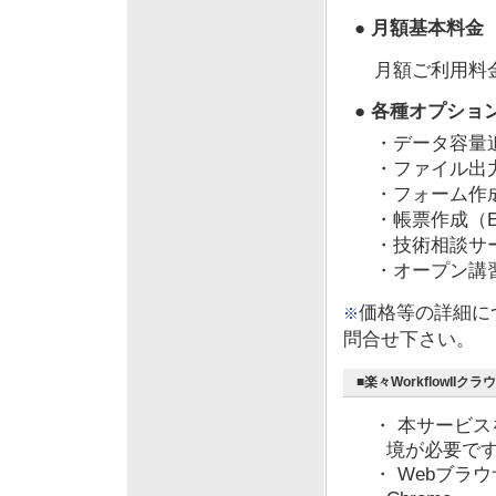
● 月額基本料金 
月額ご利用料金
● 各種オプショ
・データ容量追
・ファイル出
・フォーム作
・帳票作成（E
・技術相談サ
・オープン講
価格等の詳細に
※
問合せ下さい。
■楽々WorkflowII
・ 本サービ
境が必要で
・ Webブラウザ ： 