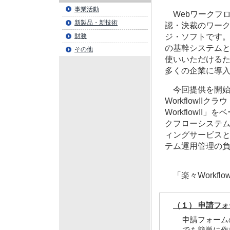
事業活動
Webワークフロー
新製品・新技術
認・決裁のワー
財務
ジ・ソフトです。
の基幹システム
その他
使いいただけるた
多くの企業に導
今回提供を開始
WorkflowI
WorkflowI
クフローシステ
ィングサービス
テム運用管理の
「楽々Workfl
（１） 申請フ
申請フォーム
でも簡単に作