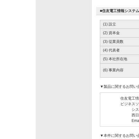
■住友電工情報システ
(1) 設立
(2) 資本金
(3) 従業員数
(4) 代表者
(5) 本社所在地
(6) 事業内容
▼製品に関するお問い
住友電工情
ビジネスソ
システム
西日本シ
Emai
▼本件に関するお問い