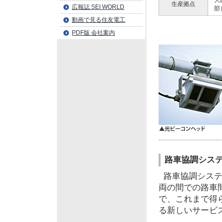
大
生産拠点
広報誌 SEI WORLD
部
動画で見る住友電工
PDF版 会社案内
路車協調シス
路車協調システ
両の間での路車
で、これまで得
る新しいサービ