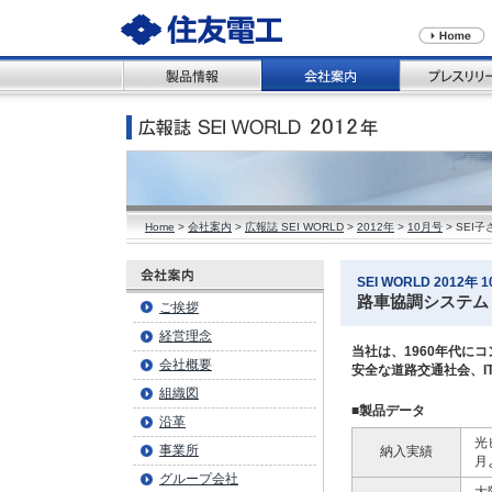
Home
>
会社案内
>
広報誌 SEI WORLD
>
2012年
>
10月号
> SE
SEI WORLD 2012年 10
路車協調システム
ご挨拶
経営理念
当社は、1960年代に
会社概要
安全な道路交通社会、I
組織図
■製品データ
沿革
光
事業所
納入実績
月
グループ会社