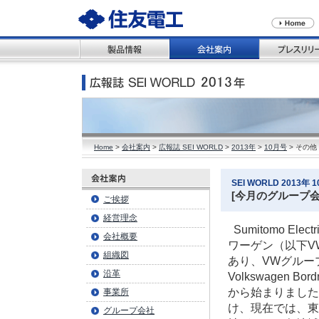
Home
>
会社案内
>
広報誌 SEI WORLD
>
2013年
>
10月号
> その他
SEI WORLD 2013年 10
[今月のグループ会
ご挨拶
経営理念
Sumitomo Ele
会社概要
ワーゲン（以下V
組織図
あり、VWグルー
沿革
Volkswagen
から始まりました
事業所
け、現在では、東
グループ会社