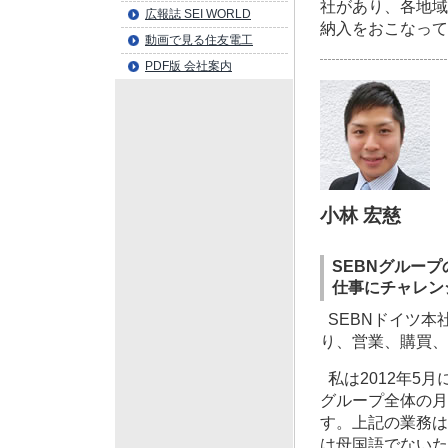
社があり、各地域
広報誌 SEI WORLD
納入をおこなって
動画で見る住友電工
PDF版 会社案内
小林 宏慈
SEBNグルー
仕事にチャレン
SEBNドイツ本
り、営業、購買、
私は2012年5
グループ全体の月
す。上記の業務は
は母国語でないた