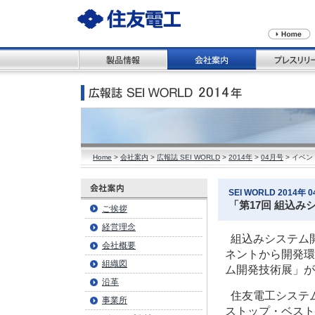
Home
>
会社案内
>
広報誌 SEI WORLD
>
2014年
>
04月号
> イベン
SEI WORLD 2014年 04
「第17回 組込
ご挨拶
経営理念
組込みシステム
会社概要
ネントから開発環
組織図
ム開発技術展」が
沿革
住友電工システ
事業所
ストップ・ベスト