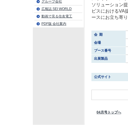
グループ会社
ソリューション提
広報誌 SEI WORLD
ビスにおけるVA
動画で見る住友電工
ースにお立ち寄り
PDF版 会社案内
会 期
会場
ブース番号
出展製品
公式サイト
04月号トップへ