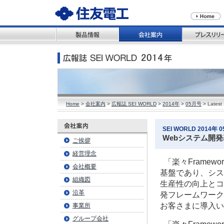
Home
>
会社案内
>
広報誌 SEI WORLD
>
2014年
>
05月号
> Latest 
SEI WORLD 2014年 05
Webシステム開発
ご挨拶
経営理念
「楽々Framew
会社概要
基盤であり、シス
組織図
生産性の向上とコス
沿革
発フレームワーク「
お客さまに導入い
事業所
グループ会社