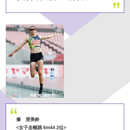
秦 澄美鈴
<女子走幅跳 6m44 2位>