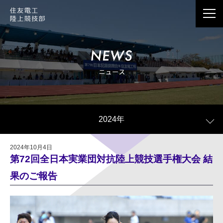
応援メッセージは、Webサイト情報で公開させて
いただくことがございます。
個人情報の記載は避けていただきますようお願い
2024年
いたします。
公開の際、当社の判断で個人情報に当たる記載内
2024年10月4日
容を一部編集させていただく場合がございます。
第72回全日本実業団対抗陸上競技選手権大会 結
公開の有無に関わらず、お送りいただきました応
果のご報告
援メッセージはすべて拝見しております。