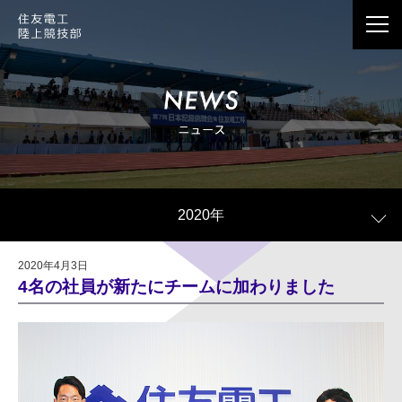
応援メッセージは、Webサイト情報で公開させて
いただくことがございます。
個人情報の記載は避けていただきますようお願い
2020年
いたします。
公開の際、当社の判断で個人情報に当たる記載内
2020年4月3日
容を一部編集させていただく場合がございます。
4名の社員が新たにチームに加わりました
公開の有無に関わらず、お送りいただきました応
援メッセージはすべて拝見しております。