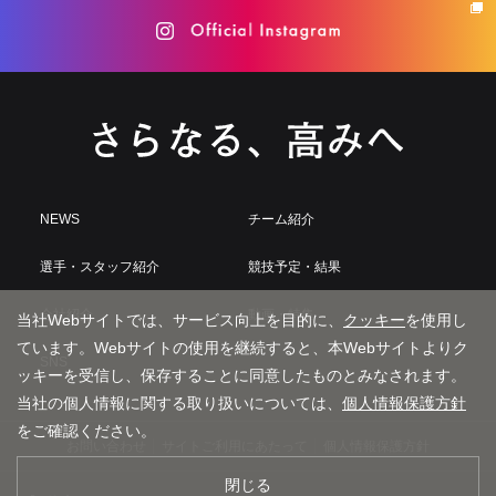
NEWS
チーム紹介
選手・スタッフ紹介
競技予定・結果
会社紹介
動画・特集
当社Webサイトでは、サービス向上を目的に、
クッキー
を使用し
ています。Webサイトの使用を継続すると、本Webサイトよりク
SNS
ッキーを受信し、保存することに同意したものとみなされます。
当社の個人情報に関する取り扱いについては、
個人情報保護方針
をご確認ください。
お問い合わせ
サイトご利用にあたって
個人情報保護方針
閉じる