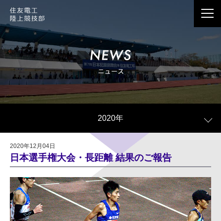
応援メッセージは、Webサイト情報で公開させて
いただくことがございます。
個人情報の記載は避けていただきますようお願い
2020年
いたします。
公開の際、当社の判断で個人情報に当たる記載内
2020年12月04日
容を一部編集させていただく場合がございます。
日本選手権大会・長距離 結果のご報告
公開の有無に関わらず、お送りいただきました応
援メッセージはすべて拝見しております。