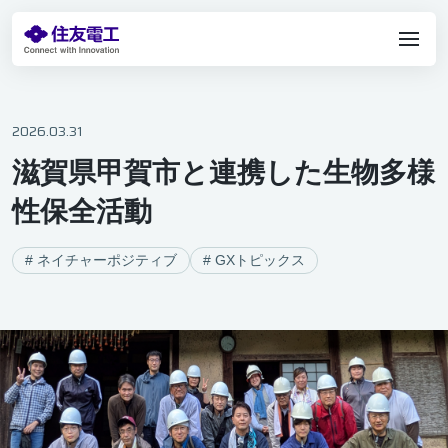
2026.03.31
GXを加速する製品群
滋賀県甲賀市と連携した生物多様
脱炭素
性保全活動
サーキュラーエコノミー
ネイチャーポジティブ
# ネイチャーポジティブ
# GXトピックス