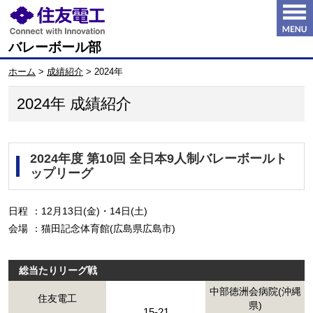
バレーボール部
ホーム
>
成績紹介
>
2024年
2024年 成績紹介
2024年度 第10回 全日本9人制バレーボールト
ップリーグ
日程
：
12月13日(金)・14日(土)
会場
：
猫田記念体育館(広島県広島市)
総当たりリーグ戦
中部徳洲会病院(沖縄
住友電工
県)
15-21