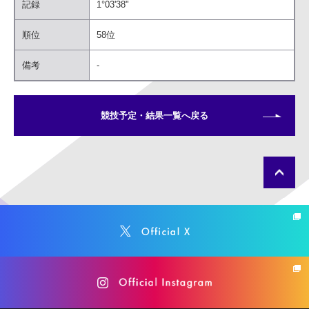
記録
1°03'38"
順位
58位
備考
-
競技予定・結果一覧へ戻る