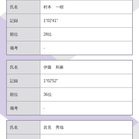
氏名
村本 一樹
同意する
記録
1°02'41"
順位
28位
同意しない
備考
-
氏名
伊藤 和麻
記録
1°02'52"
順位
36位
備考
-
氏名
岩見 秀哉