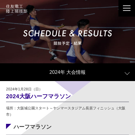
応援メッセージは、Webサイト情報で公開させて
いただくことがございます。
個人情報の記載は避けていただきますようお願い
2024年 大会情報
いたします。
公開の際、当社の判断で個人情報に当たる記載内
2024年1月28日（日）
容を一部編集させていただく場合がございます。
2024大阪ハーフマラソン
公開の有無に関わらず、お送りいただきました応
場所：大阪城公園スタート～ヤンマースタジアム長居フィニッシュ（大阪
援メッセージはすべて拝見しております。
市）
ハーフマラソン