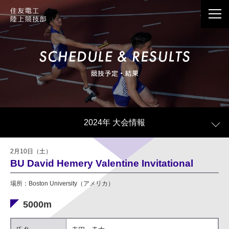
応援メッセージは、Webサイト情報で公開させて
いただくことがございます。
個人情報の記載は避けていただきますようお願い
2024年 大会情報
いたします。
公開の際、当社の判断で個人情報に当たる記載内
2月10日（土）
容を一部編集させていただく場合がございます。
BU David Hemery Valentine Invitational
公開の有無に関わらず、お送りいただきました応
場所：Boston University（アメリカ）
援メッセージはすべて拝見しております。
5000m