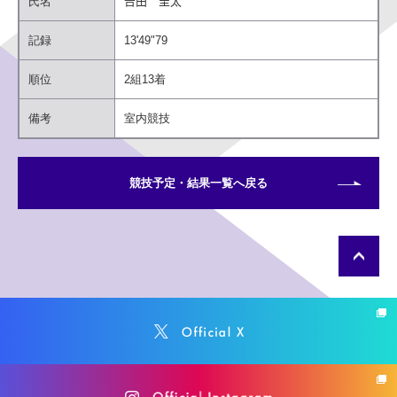
氏名
𠮷田 圭太
記録
13'49"79
同意する
順位
2組13着
備考
室内競技
同意しない
競技予定・結果一覧へ戻る