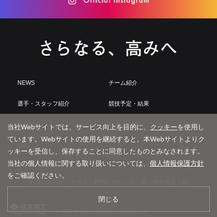
NEWS
チーム紹介
選手・スタッフ紹介
競技予定・結果
会社紹介
動画・特集
当社Webサイトでは、サービス向上を目的に、
クッキー
を使用し
ています。Webサイトの使用を継続すると、本Webサイトよりク
SNS
ッキーを受信し、保存することに同意したものとみなされます。
当社の個人情報に関する取り扱いについては、
個人情報保護方針
をご確認ください。
お問い合わせ
サイトご利用にあたって
個人情報保護方針
閉じる
© 2026 Sumitomo Electric Industries, Ltd.