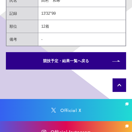
氏名
田村 和希
記録
13'32"99
同意する
順位
12着
備考
-
同意しない
競技予定・結果一覧へ戻る