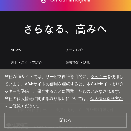
NEWS
チーム紹介
選手・スタッフ紹介
競技予定・結果
会社紹介
動画・特集
当社Webサイトでは、サービス向上を目的に、
クッキー
を使用し
ています。Webサイトの使用を継続すると、本Webサイトよりク
SNS
ッキーを受信し、保存することに同意したものとみなされます。
当社の個人情報に関する取り扱いについては、
個人情報保護方針
をご確認ください。
お問い合わせ
サイトご利用にあたって
個人情報保護方針
閉じる
© 2026 Sumitomo Electric Industries, Ltd.