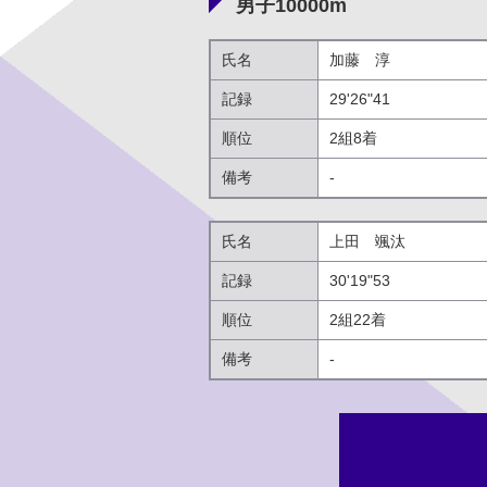
男子10000m
氏名
加藤 淳
記録
29'26"41
順位
2組8着
備考
-
氏名
上田 颯汰
記録
30'19"53
順位
2組22着
備考
-