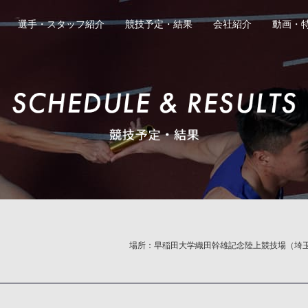
選手・スタッフ紹介
競技予定・結果
会社紹介
動画・
、Webサイト情報で公開させていただくことがございます。
避けていただきますようお願いいたします。
判断で個人情報に当たる記載内容を一部編集させていただく場
らず、お送りいただきました応援メッセージはすべて拝見して
同意しない
同意す
場所：早稲田大学織田幹雄記念陸上競技場（埼