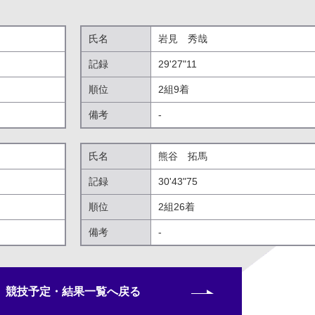
氏名
岩見 秀哉
記録
29'27"11
順位
2組9着
備考
-
氏名
熊谷 拓馬
記録
30'43"75
順位
2組26着
備考
-
競技予定・結果一覧へ戻る