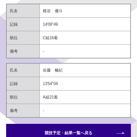
氏名
梶谷 優斗
同意する
記録
14'09"49
順位
C組16着
同意しない
備考
-
氏名
佐藤 榛紀
記録
13'54"04
順位
A組21着
備考
-
競技予定・結果一覧へ戻る