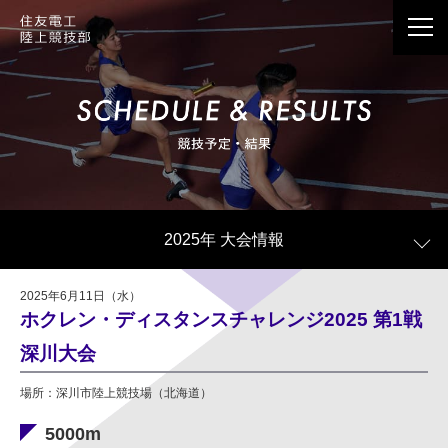
応援メッセージは、Webサイト情報で公開させて
いただくことがございます。
個人情報の記載は避けていただきますようお願い
2025年 大会情報
いたします。
公開の際、当社の判断で個人情報に当たる記載内
2025年6月11日（水）
容を一部編集させていただく場合がございます。
ホクレン・ディスタンスチャレンジ2025 第1戦
公開の有無に関わらず、お送りいただきました応
深川大会
援メッセージはすべて拝見しております。
場所：深川市陸上競技場（北海道）
5000m