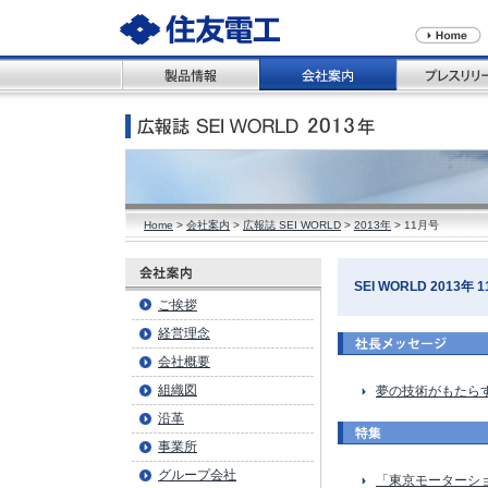
Home
>
会社案内
>
広報誌 SEI WORLD
>
2013年
> 11月号
SEI WORLD 2013年 11
ご挨拶
経営理念
会社概要
組織図
夢の技術がもたら
沿革
事業所
グループ会社
「東京モーターショ