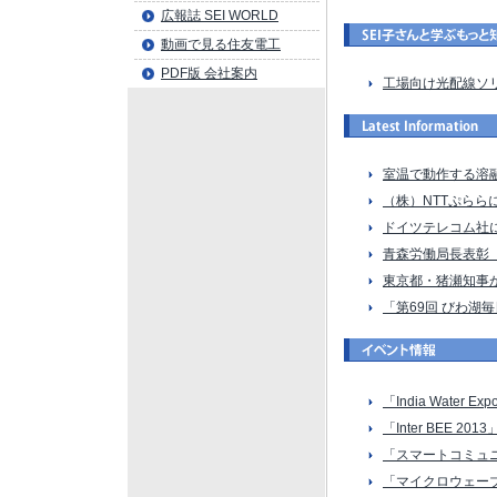
広報誌 SEI WORLD
動画で見る住友電工
PDF版 会社案内
工場向け光配線ソリ
室温で動作する溶
（株）NTTぷらら
ドイツテレコム社にQI
青森労働局長表彰
東京都・猪瀬知事が
「第69回 びわ湖
「India Water Ex
「Inter BEE 20
「スマートコミュニ
「マイクロウェーブ