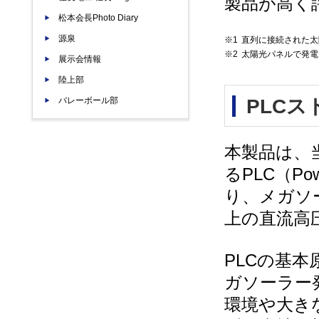
製品が高く
松本会長Photo Diary
源泉
※1
直列に接続された太
※2
太陽光パネルで発電
展示会情報
陸上部
PLC
バレーボール部
本製品は、
るPLC（Pow
り、メガソー
上の直流高
PLCの基
ガソーラー
環境や大き