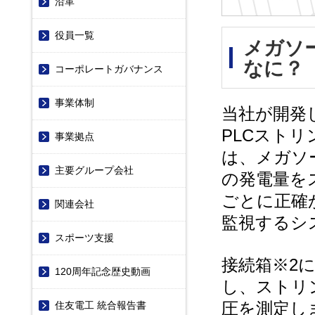
沿革
役員一覧
メガソ
なに？
コーポレートガバナンス
事業体制
当社が開発
PLCスト
事業拠点
は、メガソ
主要グループ会社
の発電量を
ごとに正確
関連会社
監視するシ
スポーツ支援
接続箱※2
120周年記念歴史動画
し、ストリ
圧を測定し
住友電工 統合報告書