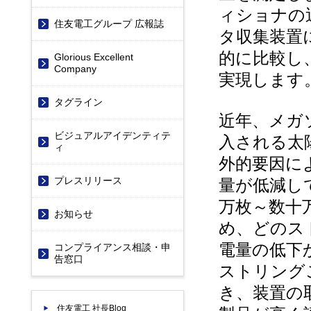
ィショナの
住友電工グループ 広報誌
タ収集装置
的に比較し
Glorious Excellent
Company
実現します
タグライン
近年、メガ
ビジュアルアイデンティテ
入される太
ィ
外的要因に
プレスリリース
量が低減し
万枚～数十
お知らせ
め、どのス
電量の低下
コンプライアンス相談・申
告窓口
ストリング
き、装置の
住友電工 社長Blog