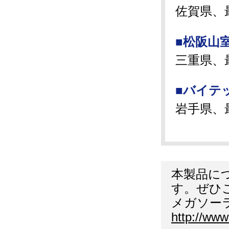
佐賀県、
■松阪山
三重県、
■バイテ
岩手県、
本製品に
す。ぜひ
メガソー
http://www.