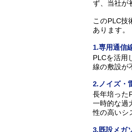
ず、当社が
このPLC
あります。
1.専用通信
PLCを活
線の敷設が
2.ノイズ
長年培った
一時的な過
性の高いシ
3.既設メ