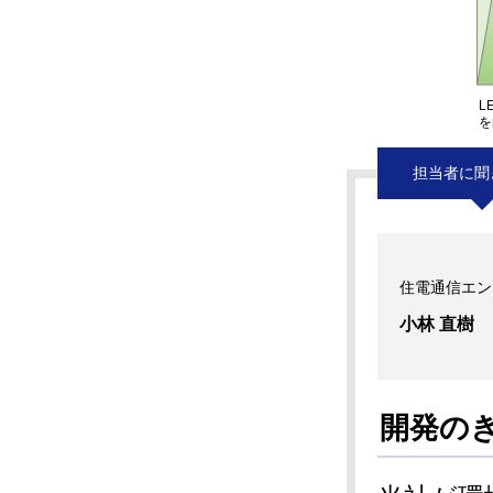
L
を
担当者に聞
住電通信エン
小林 直樹
開発の