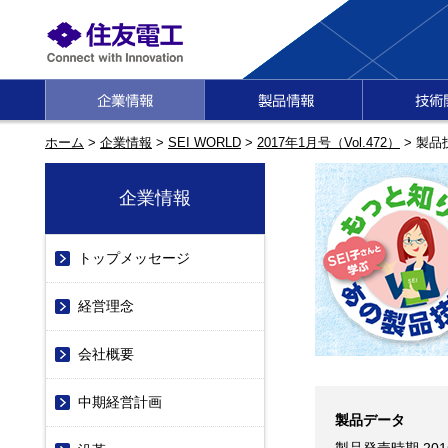
ホーム
>
企業情報
>
SEI WORLD
>
2017年1月号（Vol.472）
> 製品
企業情報
トップメッセージ
経営理念
会社概要
中期経営計画
製品データ