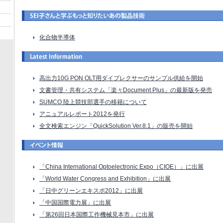
化合物半導体
高出力10G PON OLT用ダイプレクサーのサンプル供給を開始
文書管理・共有システム「楽々Document Plus」の最新版を発売
SUMCO 陸上競技部選手の移籍について
アニュアルレポート2012を発行
全文検索エンジン「QuickSolution Ver.8.1」の販売を開始
「China International Optoelectronic Expo（CIOE）」に出展
「World Water Congress and Exhibition」に出展
「日中グリーンエキスポ2012」に出展
「中国国際電力展」に出展
「第26回日本国際工作機械見本市」に出展