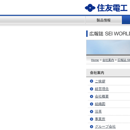
Home
>
会社案内
>
広報誌 SE
ご挨拶
経営理念
会社概要
組織図
沿革
事業所
グループ会社