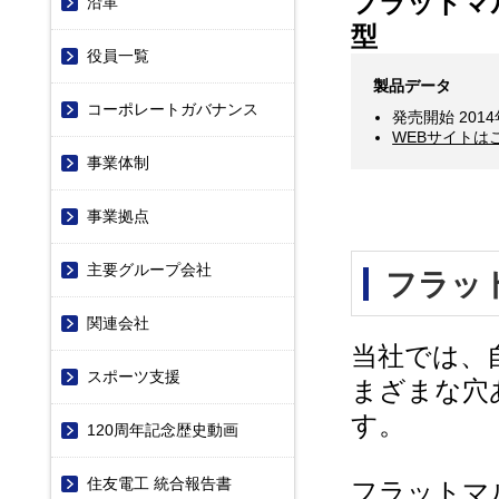
フラットマル
沿革
型
役員一覧
製品データ
コーポレートガバナンス
発売開始 2014
WEBサイトは
事業体制
事業拠点
主要グループ会社
フラッ
関連会社
当社では、
スポーツ支援
まざまな穴
す。
120周年記念歴史動画
住友電工 統合報告書
フラットマ