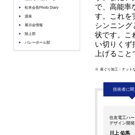
で、高能率
松本会長Photo Diary
す。これを
源泉
シンニング
展示会情報
状です。こ
陸上部
い切りくず
バレーボール部
上げること
※
座ぐり加工：ナット
技術者に聞
住友電工ハー
デザイン開発
川上 佑馬