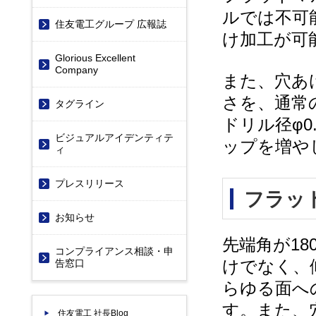
ルでは不可
住友電工グループ 広報誌
け加工が可
Glorious Excellent
Company
また、穴あ
さを、通常
タグライン
ドリル径φ0
ビジュアルアイデンティテ
ップを増や
ィ
プレスリリース
フラッ
お知らせ
先端角が18
コンプライアンス相談・申
けでなく、
告窓口
らゆる面へ
す。また、
住友電工 社長Blog