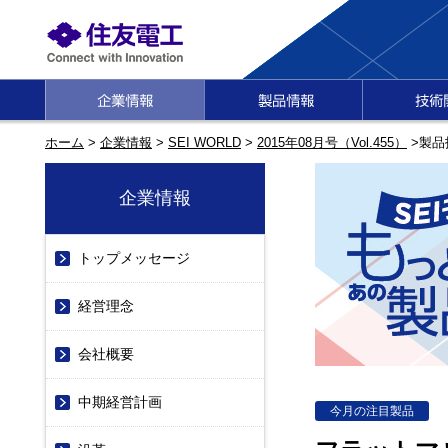
ホーム
>
企業情報
>
SEI WORLD
>
2015年08月号（Vol.455）
>製品
企業情報
トップメッセージ
経営理念
会社概要
中期経営計画
今月の注目製品