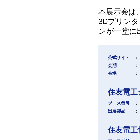
本展示会は、
3Dプリン
ンが一堂に
公式サイト
：
会期
：
会場
：
住友電工
ブース番号
：
出展製品
：
住友電工