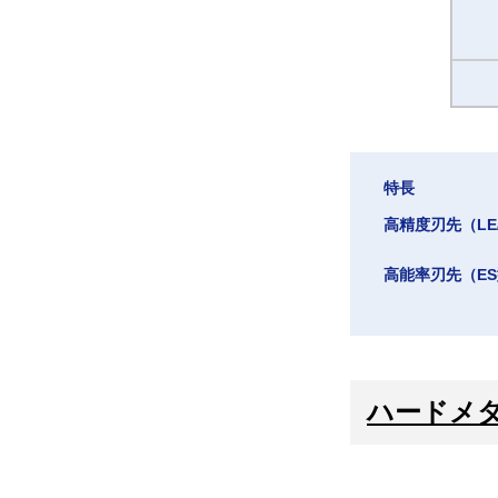
特長
高精度刃先（LE/
高能率刃先（E
ハードメ