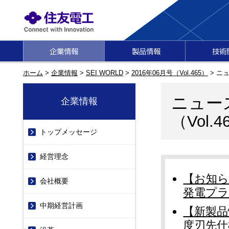
ホーム
>
企業情報
>
SEI WORLD
>
2016年06月号（Vol.465）
>
ニュ
ニュー
企業情報
（Vol.4
トップメッセージ
経営理念
【お知
会社概要
発電プラ
中期経営計画
【新製品
度刃先仕