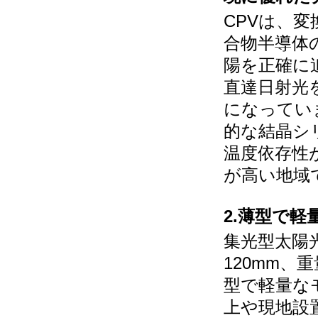
CPVは、
合物半導体
陽を正確に
直達日射光
になってい
的な結晶シ
温度依存性
が高い地域
2.薄型で
集光型太陽
120mm、
型で軽量な
上や現地設