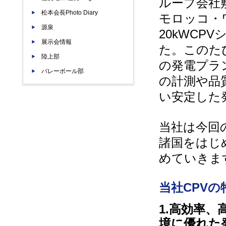
ループ会社
松本会長Photo Diary
モロッコ・
源泉
20kWC
展示会情報
た。このた
陸上部
の発電プラ
バレーボール部
の計測や品
い安定した
当社は今回
諸国をはじ
めていきま
当社CPVの
1.高効率
境に優れた