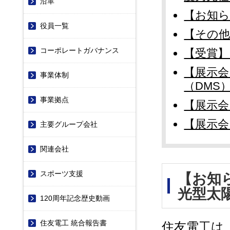
沿革
【お知ら
役員一覧
【その
コーポレートガバナンス
【受賞】
【展示会
事業体制
（DMS
事業拠点
【展示会】
【展示会
主要グループ会社
関連会社
スポーツ支援
【お知
光型太
120周年記念歴史動画
住友電工 統合報告書
住友電工は